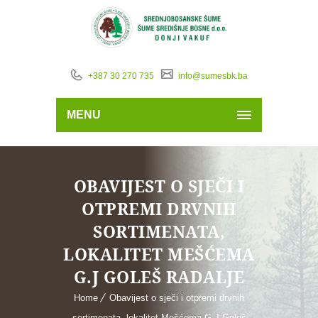
+387 30 270 735
info@sumesbk.ba
MENU
OBAVIJEST O SJEČI I
OTPREMI DRVNIH
SORTIMENATA,
LOKALITET MEŠĆEMA
G.J GOLEŠ RADALJE
Home
Obavijest o sječi i otpremi drvnih
sortimenata, lokalitet Mešćema G.J Goleš