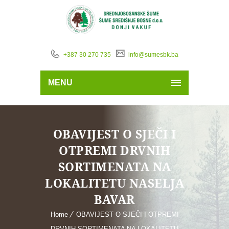
+387 30 270 735
info@sumesbk.ba
MENU
OBAVIJEST O SJEČI I
OTPREMI DRVNIH
SORTIMENATA NA
LOKALITETU NASELJA
BAVAR
Home
OBAVIJEST O SJEČI I OTPREMI
DRVNIH SORTIMENATA NA LOKALITETU