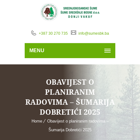
+387 30 270 735
info@sumesbk.ba
MENU
OBAVIJEST O
PLANIRANIM
RADOVIMA – ŠUMARIJA
DOBRETIĆI 2025
Home
Obavijest o planiranim radovima –
Šumarija Dobretići 2025