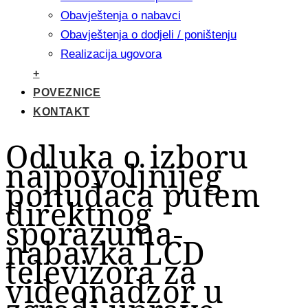
Obavještenja o nabavci
Obavještenja o dodjeli / poništenju
Realizacija ugovora
+
POVEZNICE
KONTAKT
Odluka o izboru
najpovoljnijeg
ponuđača putem
direktnog
sporazuma-
nabavka LCD
televizora za
videonadzor u