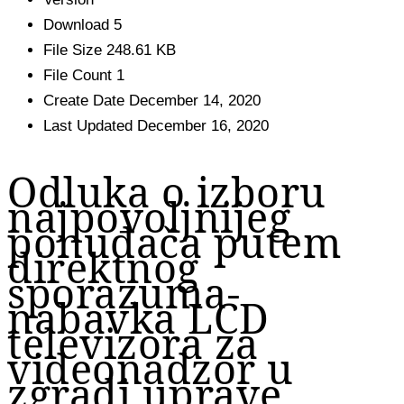
Download
5
File Size
248.61 KB
File Count
1
Create Date
December 14, 2020
Last Updated
December 16, 2020
Odluka o izboru
najpovoljnijeg
ponuđača putem
direktnog
sporazuma-
nabavka LCD
televizora za
videonadzor u
zgradi uprave