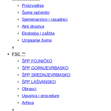
Proizvodnja
Šume općenito
Sjemenarstvo i rasadnici
Akti drustva
Ekologija i zaštita
Uzgajanje šuma
+
FSC ™
ŠPP FOJNIČKO
ŠPP GORNJEVRBASKO
ŠPP SREDNJEVRBASKO
ŠPP LAŠVANSKO
Obrasci
Upustva i procedure
Arhiva
+