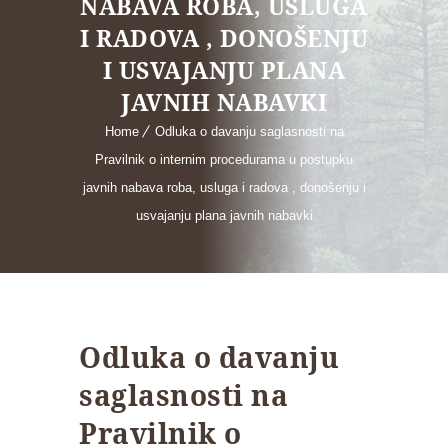
NABAVA ROBA, USLUGA
I RADOVA , DONOŠENJU
I USVAJANJU PLANA
JAVNIH NABAVKI
Home
Odluka o davanju saglasnosti na
Pravilnik o internim procedurama u postupku
javnih nabava roba, usluga i radova , donošenju i
usvajanju plana javnih nabavki
Odluka o davanju
saglasnosti na
Pravilnik o