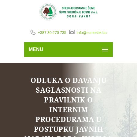
+387 30 270 735
info@sumesbk.ba
MENU
ODLUKA O DAVANJU
SAGLASNOSTI NA
PRAVILNIK O
INTERNIM
PROCEDURAMA U
POSTUPKU JAVNIH