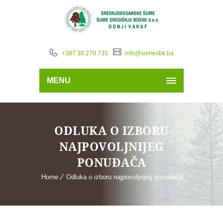
+387 30 270 735
info@sumesbk.ba
MENU
ODLUKA O IZBORU
NAJPOVOLJNIJEG
PONUĐAČA
Home
Odluka o izboru najpovoljnijeg ponuđača