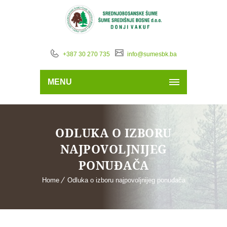
+387 30 270 735
info@sumesbk.ba
MENU
ODLUKA O IZBORU
NAJPOVOLJNIJEG
PONUĐAČA
Home
Odluka o izboru najpovoljnijeg ponuđača