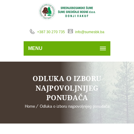
+387 30 270 735
info@sumesbk.ba
MENU
ODLUKA O IZBORU
NAJPOVOLJNIJEG
PONUĐAČA
Home
Odluka o izboru najpovoljnijeg ponuđača