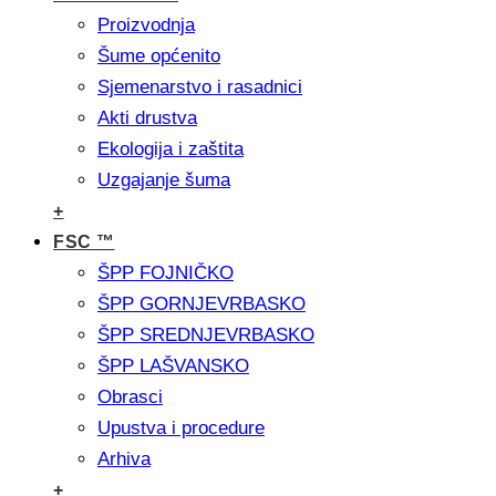
Proizvodnja
Šume općenito
Sjemenarstvo i rasadnici
Akti drustva
Ekologija i zaštita
Uzgajanje šuma
+
FSC ™
ŠPP FOJNIČKO
ŠPP GORNJEVRBASKO
ŠPP SREDNJEVRBASKO
ŠPP LAŠVANSKO
Obrasci
Upustva i procedure
Arhiva
+