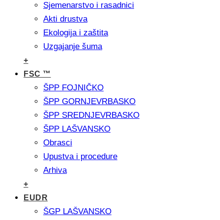
Sjemenarstvo i rasadnici
Akti drustva
Ekologija i zaštita
Uzgajanje šuma
+
FSC ™
ŠPP FOJNIČKO
ŠPP GORNJEVRBASKO
ŠPP SREDNJEVRBASKO
ŠPP LAŠVANSKO
Obrasci
Upustva i procedure
Arhiva
+
EUDR
ŠGP LAŠVANSKO