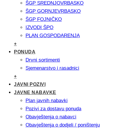
ŠGP SREDNJOVRBASKO
ŠGP GORNJEVRBASKO
ŠGP FOJNIČKO
IZVODI ŠPO
PLAN GOSPODARENJA
+
PONUDA
Drvni sortimenti
Sjemenarstvo i rasadnici
+
JAVNI POZIVI
JAVNE NABAVKE
Plan javnih nabavki
Pozivi za dostavu ponuda
Obavještenja o nabavci
Obavještenja o dodjeli / poništenju