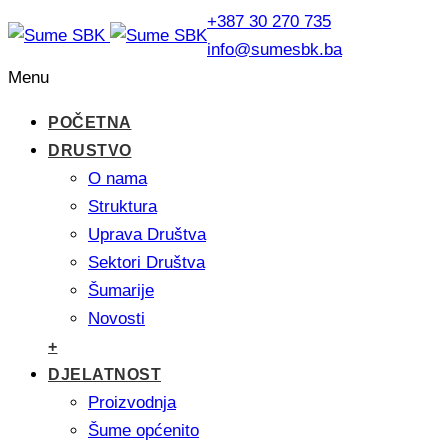
+387 30 270 735
info@sumesbk.ba
Menu
POČETNA
DRUSTVO
O nama
Struktura
Uprava Društva
Sektori Društva
Šumarije
Novosti
+
DJELATNOST
Proizvodnja
Šume općenito