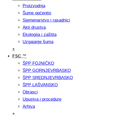
Proizvodnja
Šume općenito
Sjemenarstvo i rasadnici
Akti drustva
Ekologija i zaštita
Uzgajanje šuma
+
FSC ™
ŠPP FOJNIČKO
ŠPP GORNJEVRBASKO
ŠPP SREDNJEVRBASKO
ŠPP LAŠVANSKO
Obrasci
Upustva i procedure
Arhiva
+