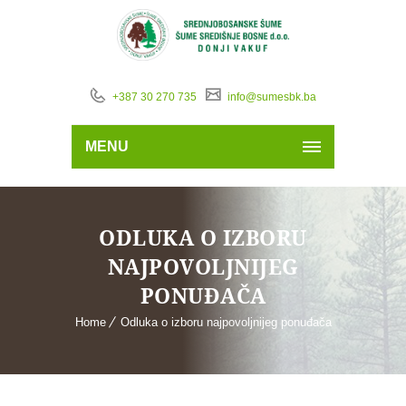
+387 30 270 735
info@sumesbk.ba
MENU
ODLUKA O IZBORU
NAJPOVOLJNIJEG
PONUĐAČA
Home
Odluka o izboru najpovoljnijeg ponuđača