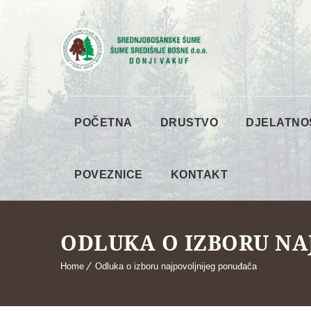
POČETNA
DRUSTVO
DJELATNO
POVEZNICE
KONTAKT
ODLUKA O IZBORU NA
Home
Odluka o izboru najpovoljnijeg ponuđača