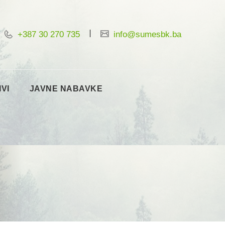
+387 30 270 735
info@sumesbk.ba
IVI
JAVNE NABAVKE