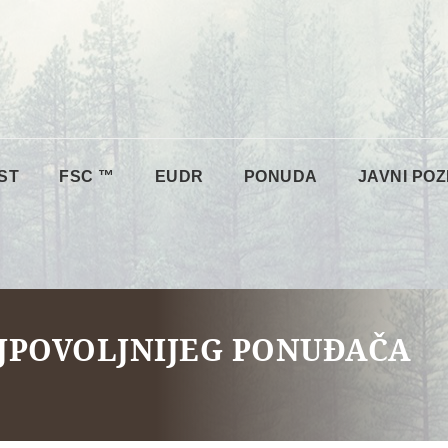
ST
FSC ™
EUDR
PONUDA
JAVNI POZ
JPOVOLJNIJEG PONUĐAČA