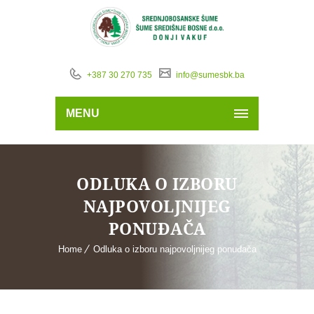
+387 30 270 735
info@sumesbk.ba
MENU
ODLUKA O IZBORU
NAJPOVOLJNIJEG
PONUĐAČA
Home
Odluka o izboru najpovoljnijeg ponuđača