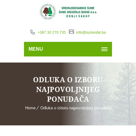
+387 30 270 735
info@sumesbk.ba
MENU
ODLUKA O IZBORU
NAJPOVOLJNIJEG
PONUĐAČA
Home
Odluka o izboru najpovoljnijeg ponuđača