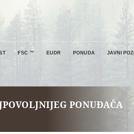
ST
FSC ™
EUDR
PONUDA
JAVNI POZ
JPOVOLJNIJEG PONUĐAČA