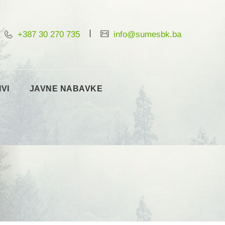
+387 30 270 735
info@sumesbk.ba
IVI
JAVNE NABAVKE