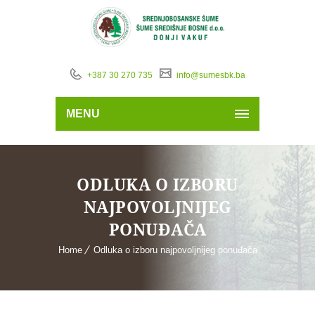
+387 30 270 735
info@sumesbk.ba
MENU
ODLUKA O IZBORU
NAJPOVOLJNIJEG
PONUĐAČA
Home
Odluka o izboru najpovoljnijeg ponuđača