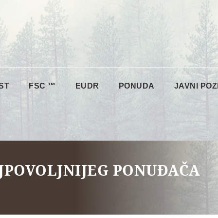
ST
FSC ™
EUDR
PONUDA
JAVNI POZ
JPOVOLJNIJEG PONUĐAČA