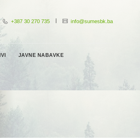
+387 30 270 735
info@sumesbk.ba
IVI
JAVNE NABAVKE