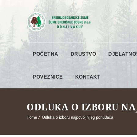
POČETNA
DRUSTVO
DJELATNO
POVEZNICE
KONTAKT
ODLUKA O IZBORU NA
Home
Odluka o izboru najpovoljnijeg ponuđača