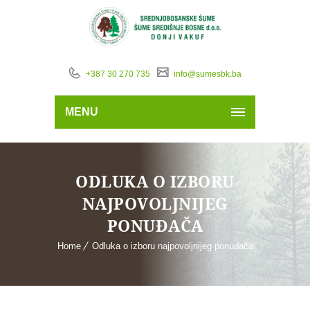
+387 30 270 735
info@sumesbk.ba
MENU
ODLUKA O IZBORU
NAJPOVOLJNIJEG
PONUĐAČA
Home
Odluka o izboru najpovoljnijeg ponuđača