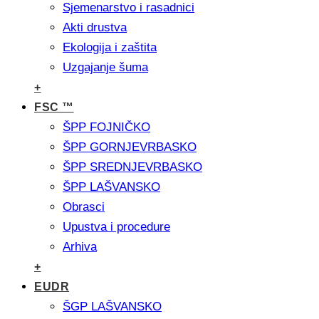
Sjemenarstvo i rasadnici
Akti drustva
Ekologija i zaštita
Uzgajanje šuma
+
FSC ™
ŠPP FOJNIČKO
ŠPP GORNJEVRBASKO
ŠPP SREDNJEVRBASKO
ŠPP LAŠVANSKO
Obrasci
Upustva i procedure
Arhiva
+
EUDR
ŠGP LAŠVANSKO