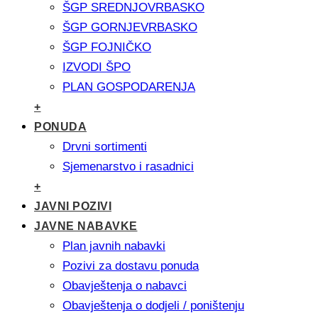
ŠGP SREDNJOVRBASKO
ŠGP GORNJEVRBASKO
ŠGP FOJNIČKO
IZVODI ŠPO
PLAN GOSPODARENJA
+
PONUDA
Drvni sortimenti
Sjemenarstvo i rasadnici
+
JAVNI POZIVI
JAVNE NABAVKE
Plan javnih nabavki
Pozivi za dostavu ponuda
Obavještenja o nabavci
Obavještenja o dodjeli / poništenju