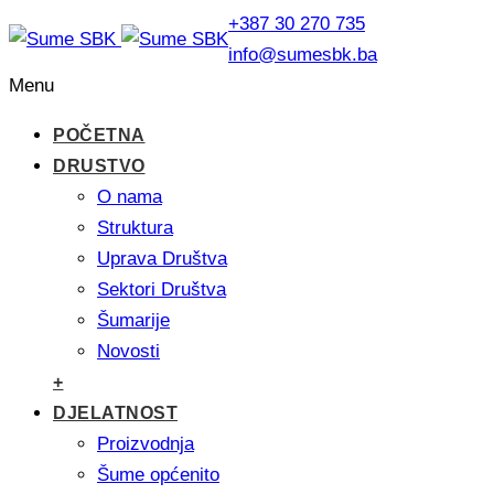
+387 30 270 735
info@sumesbk.ba
Menu
POČETNA
DRUSTVO
O nama
Struktura
Uprava Društva
Sektori Društva
Šumarije
Novosti
+
DJELATNOST
Proizvodnja
Šume općenito