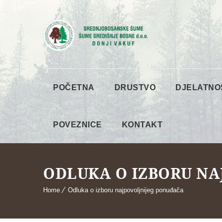
POČETNA
DRUSTVO
DJELATNO
POVEZNICE
KONTAKT
ODLUKA O IZBORU NA
Home
Odluka o izboru najpovoljnijeg ponuđača