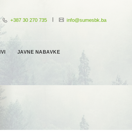
+387 30 270 735
info@sumesbk.ba
IVI
JAVNE NABAVKE