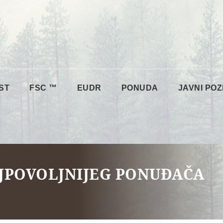
ST
FSC ™
EUDR
PONUDA
JAVNI POZ
JPOVOLJNIJEG PONUĐAČA