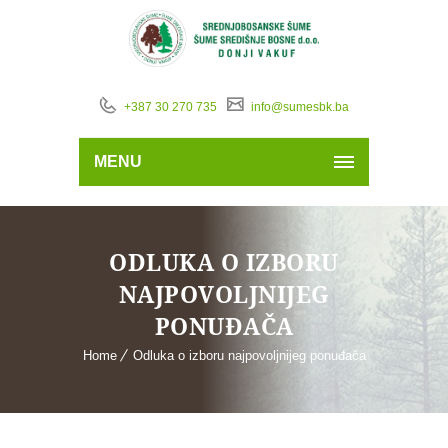
+387 30 270 735
info@sumesbk.ba
MENU
ODLUKA O IZBORU
NAJPOVOLJNIJEG
PONUĐAČA
Home
Odluka o izboru najpovoljnijeg ponuđača