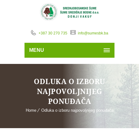
+387 30 270 735
info@sumesbk.ba
MENU
ODLUKA O IZBORU
NAJPOVOLJNIJEG
PONUĐAČA
Home
Odluka o izboru najpovoljnijeg ponuđača