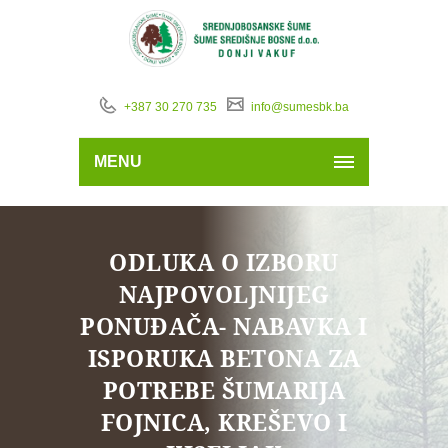
+387 30 270 735
info@sumesbk.ba
MENU
ODLUKA O IZBORU
NAJPOVOLJNIJEG
PONUĐAČA- NABAVKA I
ISPORUKA BETONA ZA
POTREBE ŠUMARIJA
FOJNICA, KREŠEVO I