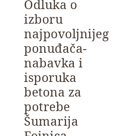
Odluka o
izboru
najpovoljnijeg
ponuđača-
nabavka i
isporuka
betona za
potrebe
Šumarija
Fojnica,