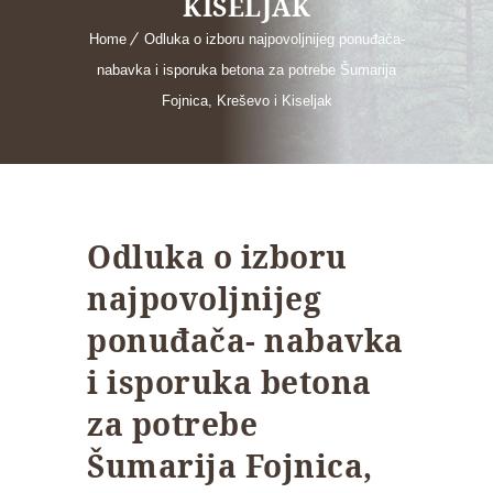
KISELJAK
Home
Odluka o izboru najpovoljnijeg ponuđača-
nabavka i isporuka betona za potrebe Šumarija
Fojnica, Kreševo i Kiseljak
Odluka o izboru
najpovoljnijeg
ponuđača- nabavka
i isporuka betona
za potrebe
Šumarija Fojnica,