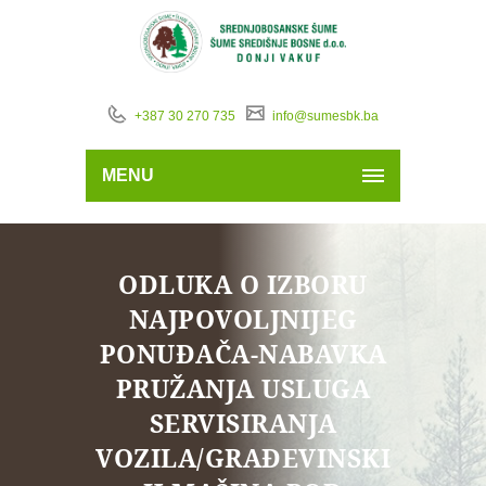
+387 30 270 735
info@sumesbk.ba
MENU
ODLUKA O IZBORU
NAJPOVOLJNIJEG
PONUĐAČA-NABAVKA
PRUŽANJA USLUGA
SERVISIRANJA
VOZILA/GRAĐEVINSKI