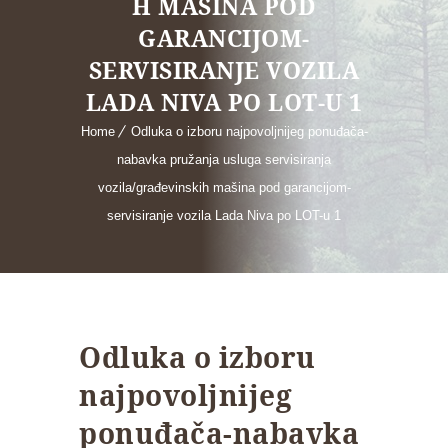
H MAŠINA POD
GARANCIJOM-
SERVISIRANJE VOZILA
LADA NIVA PO LOT-U 1
Home
Odluka o izboru najpovoljnijeg ponuđača-
nabavka pružanja usluga servisiranja
vozila/građevinskih mašina pod garancijom-
servisiranje vozila Lada Niva po LOT-u 1
Odluka o izboru
najpovoljnijeg
ponuđača-nabavka