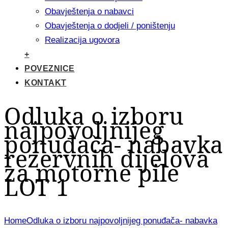
Obavještenja o nabavci
Obavještenja o dodjeli / poništenju
Realizacija ugovora
+
POVEZNICE
KONTAKT
Odluka o izboru
najpovoljnijeg
ponuđača- nabavka
rezervnih dijelova
za motorne pile
LOT 1
Home
Odluka o izboru najpovoljnijeg ponuđača- nabavka