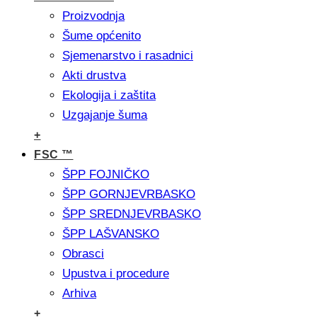
Proizvodnja
Šume općenito
Sjemenarstvo i rasadnici
Akti drustva
Ekologija i zaštita
Uzgajanje šuma
+
FSC ™
ŠPP FOJNIČKO
ŠPP GORNJEVRBASKO
ŠPP SREDNJEVRBASKO
ŠPP LAŠVANSKO
Obrasci
Upustva i procedure
Arhiva
+