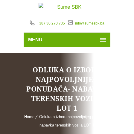
+387 30 270 735
info@sumesbk.ba
MENU
ODLUKA O IZBORU
NAJPOVOLJNIJEG
PONUĐAČA- NABAVKA
TERENSKIH VOZILA
LOT 1
Home
Odluka o izboru najpovoljnijeg ponuđača-
nabavka terenskih vozila LOT 1