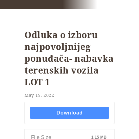
Odluka o izboru
najpovoljnijeg
ponuđača- nabavka
terenskih vozila
LOT 1
May 19, 2022
Download
File Size
1.15 MB