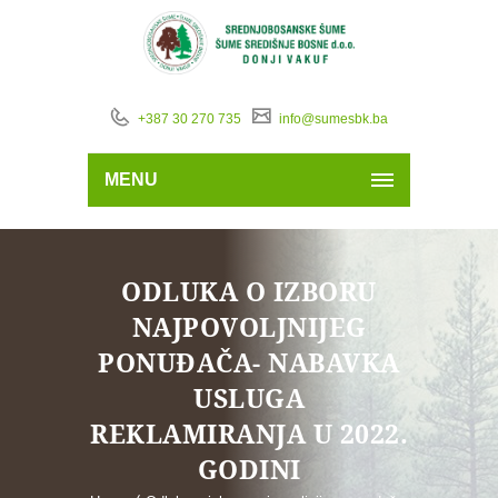
+387 30 270 735
info@sumesbk.ba
MENU
ODLUKA O IZBORU
NAJPOVOLJNIJEG
PONUĐAČA- NABAVKA
USLUGA
REKLAMIRANJA U 2022.
GODINI