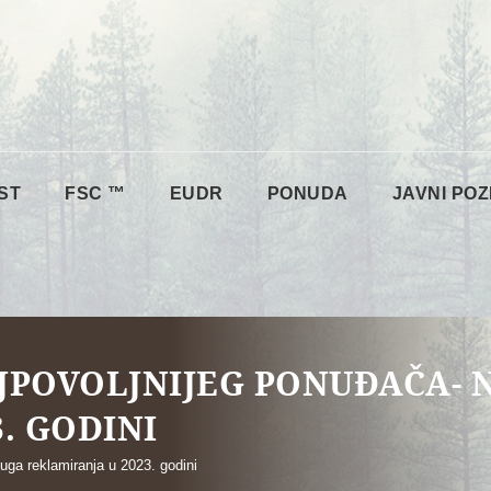
ST
FSC ™
EUDR
PONUDA
JAVNI POZ
JPOVOLJNIJEG PONUĐAČA-
. GODINI
uga reklamiranja u 2023. godini