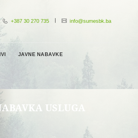
+387 30 270 735
info@sumesbk.ba
IVI
JAVNE NABAVKE
 NABAVKA USLUGA