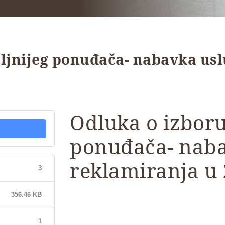
ljnijeg ponuđača- nabavka usl
Odluka o izboru
ponuđača- naba
reklamiranja u 
3
356.46 KB
1