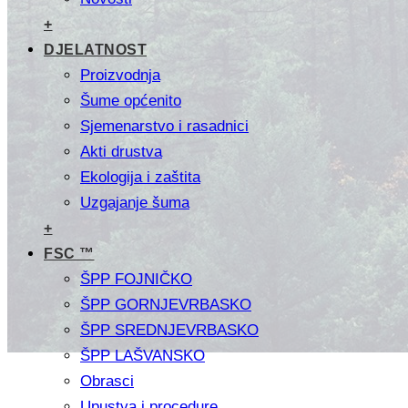
+
DJELATNOST
Proizvodnja
Šume općenito
Sjemenarstvo i rasadnici
Akti drustva
Ekologija i zaštita
Uzgajanje šuma
+
FSC ™
ŠPP FOJNIČKO
ŠPP GORNJEVRBASKO
ŠPP SREDNJEVRBASKO
ŠPP LAŠVANSKO
Obrasci
Upustva i procedure