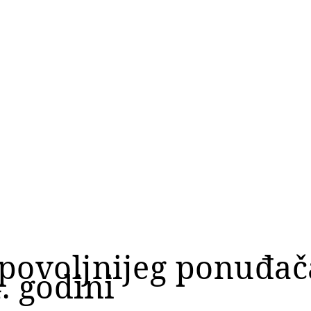
jpovoljnijeg ponuđač
. godini