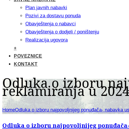
Plan javnih nabavki
Pozivi za dostavu ponuda
Obavještenja o nabavci
Obavještenja o dodjeli / poništenju
Realizacija ugovora
+
POVEZNICE
KONTAKT
Odluka o izboru na
reklamiranja u 2024
Home
Odluka o izboru najpovoljnijeg ponuđača- nabavka us
Odluka o izboru najpovoljnijeg ponuđača-