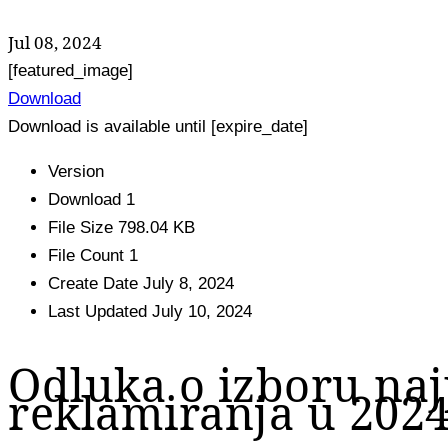
Jul 08, 2024
[featured_image]
Download
Download is available until [expire_date]
Version
Download
1
File Size
798.04 KB
File Count
1
Create Date
July 8, 2024
Last Updated
July 10, 2024
Odluka o izboru na
reklamiranja u 2024