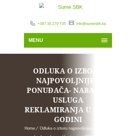
+387 30 270 735
info@sumesbk.ba
MENU
ODLUKA O IZBORU
NAJPOVOLJNIJEG
PONUĐAČA- NABAVKA
USLUGA
REKLAMIRANJA U 2024.
GODINI
Home
Odluka o izboru najpovoljnijeg ponuđača-