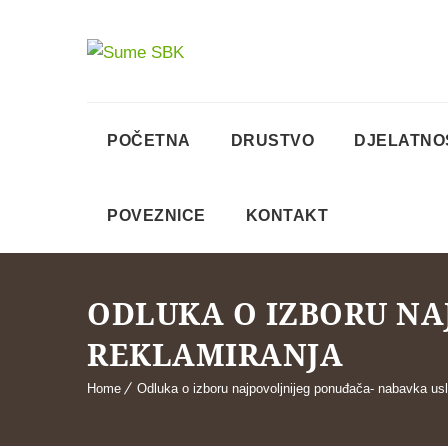
POČETNA
DRUSTVO
DJELATNO
POVEZNICE
KONTAKT
ODLUKA O IZBORU NA
REKLAMIRANJA
Home
Odluka o izboru najpovoljnijeg ponuđača- nabavka usl