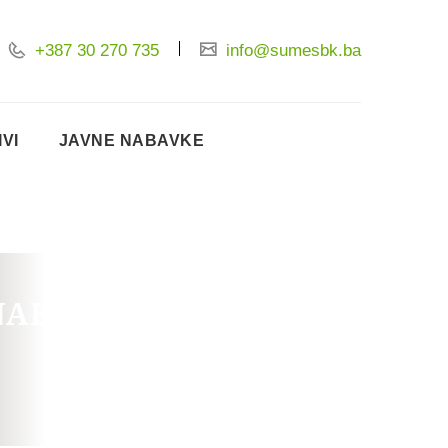
+387 30 270 735
info@sumesbk.ba
IVI
JAVNE NABAVKE
 NABAVKA USLUGA