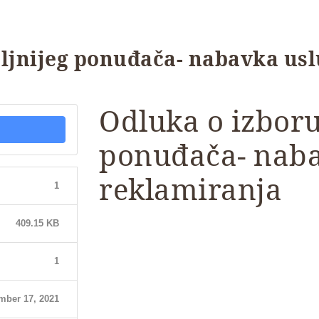
ljnijeg ponuđača- nabavka us
Odluka o izboru
ponuđača- naba
reklamiranja
1
409.15 KB
1
mber 17, 2021