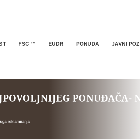
ST
FSC ™
EUDR
PONUDA
JAVNI POZ
JPOVOLJNIJEG PONUĐAČA-
uga reklamiranja