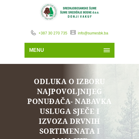
+387 30 270 735
info@sumesbk.ba
MENU
ODLUKA O IZBORU
NAJPOVOLJNIJEG
PONUĐAČA- NABAVKA
USLUGA SJEČE I
IZVOZA DRVNIH
SORTIMENATA I