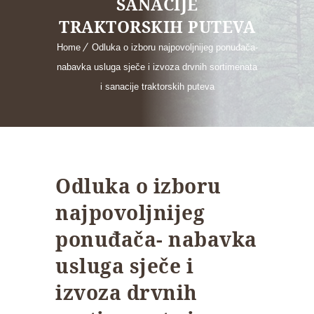
SANACIJE
TRAKTORSKIH PUTEVA
Home
Odluka o izboru najpovoljnijeg ponuđača-
nabavka usluga sječe i izvoza drvnih sortimenata
i sanacije traktorskih puteva
Odluka o izboru
najpovoljnijeg
ponuđača- nabavka
usluga sječe i
izvoza drvnih