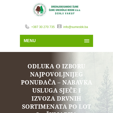
+387 30 270 735
info@sumesbk.ba
MENU
ODLUKA O IZBORU
NAJPOVOLJNIJEG
PONUĐAČA – NABAVKA
USLUGA SJEČE I
IZVOZA DRVNIH
SORTIMENATA PO LOT