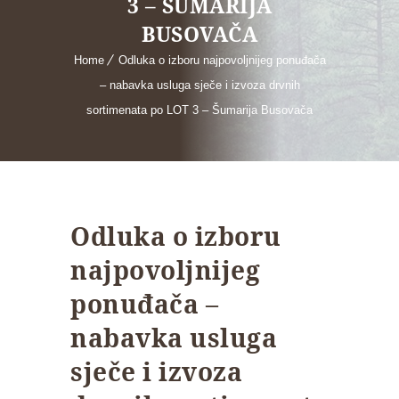
3 – ŠUMARIJA
BUSOVAČA
Home
Odluka o izboru najpovoljnijeg ponuđača
– nabavka usluga sječe i izvoza drvnih
sortimenata po LOT 3 – Šumarija Busovača
Odluka o izboru
najpovoljnijeg
ponuđača –
nabavka usluga
sječe i izvoza