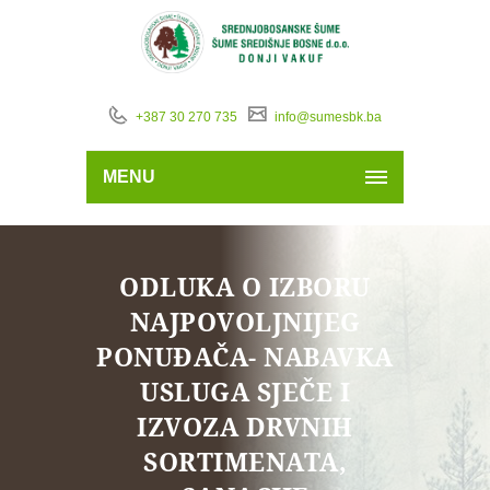
+387 30 270 735
info@sumesbk.ba
MENU
ODLUKA O IZBORU
NAJPOVOLJNIJEG
PONUĐAČA- NABAVKA
USLUGA SJEČE I
IZVOZA DRVNIH
SORTIMENATA,