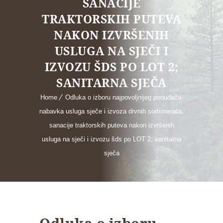
SANACIJE
TRAKTORSKIH PUTEVA
NAKON IZVRŠENIH
USLUGA NA SJEČI I
IZVOZU ŠDS PO LOT 2;
SANITARNA SJEČA
Home
Odluka o izboru najpovoljnijeg ponuđača-
nabavka usluga sječe i izvoza drvnih sortimenata,
sanacije traktorskih puteva nakon izvršenih
usluga na sječi i izvozu šds po LOT 2; sanitarna
sječa