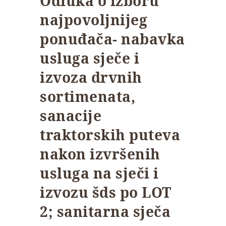
Odluka o izboru
najpovoljnijeg
ponuđača- nabavka
usluga sječe i
izvoza drvnih
sortimenata,
sanacije
traktorskih puteva
nakon izvršenih
usluga na sječi i
izvozu šds po LOT
2; sanitarna sječa