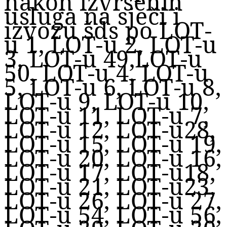
nakon izvršenih
usluga na sječi i
izvozu šds po LOT-
u 1, LOT-u 2, LOT-u
3, LOT-u 49,LOT-u
50, LOT-u 4, LOT-u
5, LOT-u 6, LOT-u 8,
LOT-u 9, LOT-u 10,
LOT-u 11, LOT-u 7,
LOT-u 12, LOT-u28,
LOT-u 15, LOT-u 19,
LOT-u 20, LOT-u 16,
LOT-u 17, LOT-u18,
LOT-u 21, LOT-u23,
LOT-u 26, LOT-u 27,
LOT-u 54, LOT-u 56,