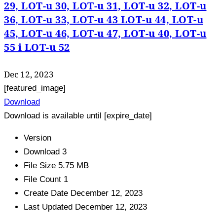
29, LOT-u 30, LOT-u 31, LOT-u 32, LOT-u
36, LOT-u 33, LOT-u 43 LOT-u 44, LOT-u
45, LOT-u 46, LOT-u 47, LOT-u 40, LOT-u
55 i LOT-u 52
Dec 12, 2023
[featured_image]
Download
Download is available until [expire_date]
Version
Download
3
File Size
5.75 MB
File Count
1
Create Date
December 12, 2023
Last Updated
December 12, 2023