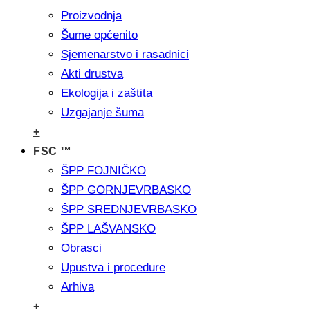
Proizvodnja
Šume općenito
Sjemenarstvo i rasadnici
Akti drustva
Ekologija i zaštita
Uzgajanje šuma
+
FSC ™
ŠPP FOJNIČKO
ŠPP GORNJEVRBASKO
ŠPP SREDNJEVRBASKO
ŠPP LAŠVANSKO
Obrasci
Upustva i procedure
Arhiva
+