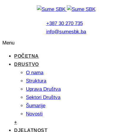
+387 30 270 735
info@sumesbk.ba
Menu
POČETNA
DRUSTVO
O nama
Struktura
Uprava Društva
Sektori Društva
Šumarije
Novosti
+
DJELATNOST