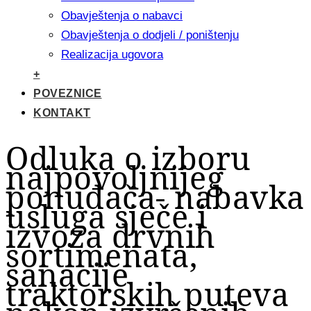
Obavještenja o nabavci
Obavještenja o dodjeli / poništenju
Realizacija ugovora
+
POVEZNICE
KONTAKT
Odluka o izboru
najpovoljnijeg
ponuđača- nabavka
usluga sječe i
izvoza drvnih
sortimenata,
sanacije
traktorskih puteva