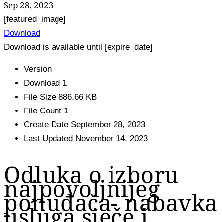
Sep 28, 2023
[featured_image]
Download
Download is available until [expire_date]
Version
Download
1
File Size
886.66 KB
File Count
1
Create Date
September 28, 2023
Last Updated
November 14, 2023
Odluka o izboru
najpovoljnijeg
ponuđača- nabavka
usluga sječe i