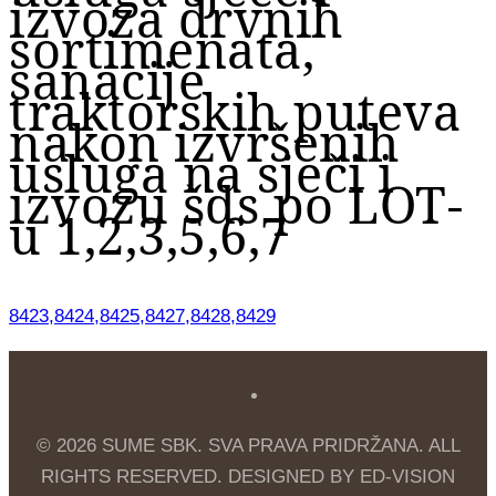
izvoza drvnih
sortimenata,
sanacije
traktorskih puteva
nakon izvršenih
usluga na sječi i
izvozu šds po LOT-
u 1,2,3,5,6,7
8423,8424,8425,8427,8428,8429
© 2026 SUME SBK. SVA PRAVA PRIDRŽANA. ALL
RIGHTS RESERVED. DESIGNED BY ED-VISION