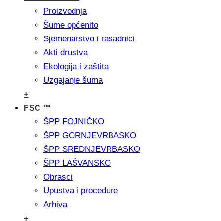
Proizvodnja
Šume općenito
Sjemenarstvo i rasadnici
Akti drustva
Ekologija i zaštita
Uzgajanje šuma
+
FSC ™
ŠPP FOJNIČKO
ŠPP GORNJEVRBASKO
ŠPP SREDNJEVRBASKO
ŠPP LAŠVANSKO
Obrasci
Upustva i procedure
Arhiva
+