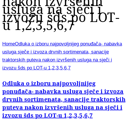
nakon izvršenih
usluga na sječi i
izvozu šds po LOT-
u 1,2,3,5,6,7
Home
Odluka o izboru najpovoljnijeg ponuđača- nabavka
usluga sječe i izvoza drvnih sortimenata, sanacije
traktorskih puteva nakon izvršenih usluga na sječi i
izvozu šds po LOT-u 1,2,3,5,6,7
Odluka o izboru najpovoljnijeg
ponuđača- nabavka usluga sječe i izvoza
drvnih sortimenata, sanacije traktorskih
puteva nakon izvršenih usluga na sječi i
izvozu šds po LOT-u 1,2,3,5,6,7