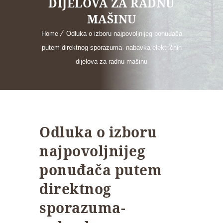
DIJELOVA ZA RADNU
MAŠINU
Home
Odluka o izboru najpovoljnijeg ponuđača
putem direktnog sporazuma- nabavka električnih
dijelova za radnu mašinu
Odluka o izboru
najpovoljnijeg
ponuđača putem
direktnog
sporazuma-