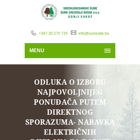
+387 30 270 735
info@sumesbk.ba
MENU
ODLUKA O IZBORU
NAJPOVOLJNIJEG
PONUĐAČA PUTEM
DIREKTNOG
SPORAZUMA- NABAVKA
ELEKTRIČNIH