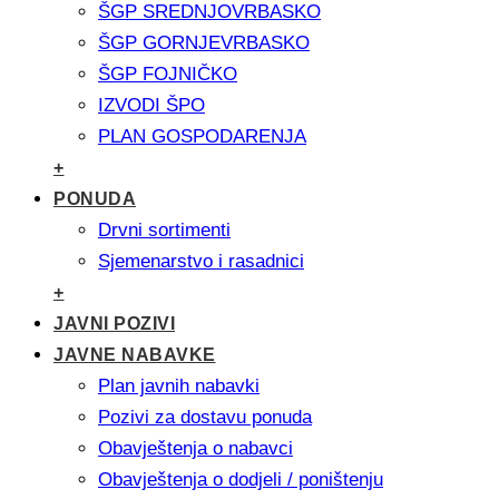
ŠGP SREDNJOVRBASKO
ŠGP GORNJEVRBASKO
ŠGP FOJNIČKO
IZVODI ŠPO
PLAN GOSPODARENJA
+
PONUDA
Drvni sortimenti
Sjemenarstvo i rasadnici
+
JAVNI POZIVI
JAVNE NABAVKE
Plan javnih nabavki
Pozivi za dostavu ponuda
Obavještenja o nabavci
Obavještenja o dodjeli / poništenju