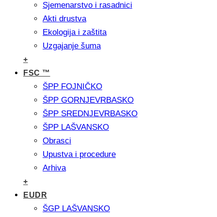
Sjemenarstvo i rasadnici
Akti drustva
Ekologija i zaštita
Uzgajanje šuma
+
FSC ™
ŠPP FOJNIČKO
ŠPP GORNJEVRBASKO
ŠPP SREDNJEVRBASKO
ŠPP LAŠVANSKO
Obrasci
Upustva i procedure
Arhiva
+
EUDR
ŠGP LAŠVANSKO