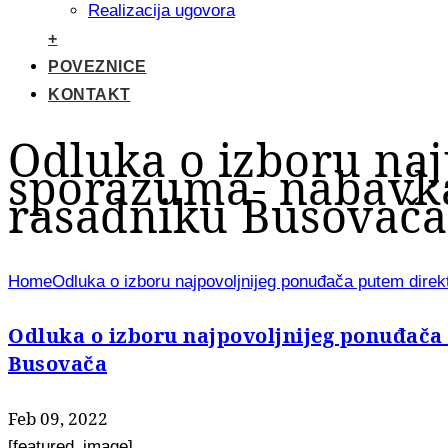
Realizacija ugovora
+
POVEZNICE
KONTAKT
Odluka o izboru na
sporazuma- nabavka
rasadniku Busovača
Home
Odluka o izboru najpovoljnijeg ponuđača putem dire
Odluka o izboru najpovoljnijeg ponuđača
Busovača
Feb 09, 2022
[featured_image]