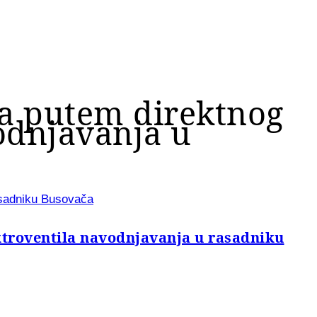
ča putem direktnog
odnjavanja u
asadniku Busovača
troventila navodnjavanja u rasadniku