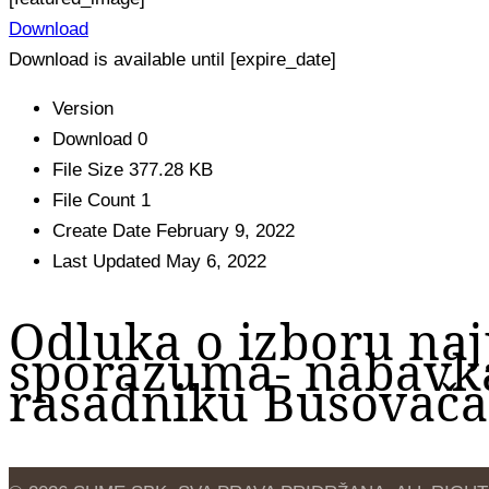
Download
Download is available until [expire_date]
Version
Download
0
File Size
377.28 KB
File Count
1
Create Date
February 9, 2022
Last Updated
May 6, 2022
Odluka o izboru na
sporazuma- nabavka
rasadniku Busovača