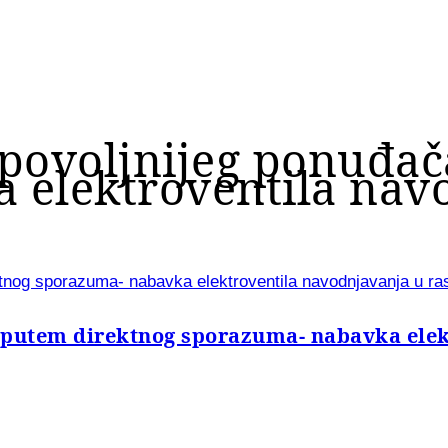
jpovoljnijeg ponuđa
 elektroventila nav
ktnog sporazuma- nabavka elektroventila navodnjavanja u r
 putem direktnog sporazuma- nabavka elek