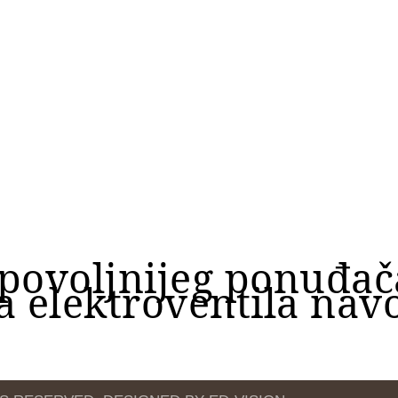
jpovoljnijeg ponuđa
 elektroventila nav