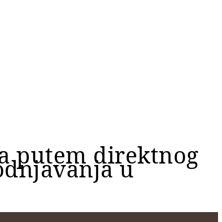
ča putem direktnog
odnjavanja u