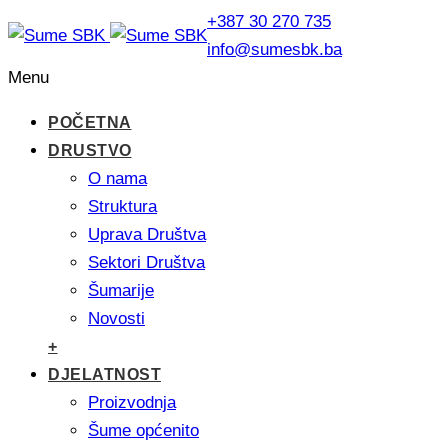
+387 30 270 735
info@sumesbk.ba
Menu
POČETNA
DRUSTVO
O nama
Struktura
Uprava Društva
Sektori Društva
Šumarije
Novosti
+
DJELATNOST
Proizvodnja
Šume općenito