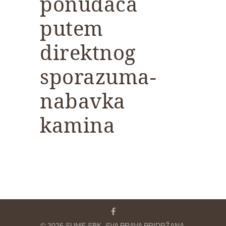
ponuđača
putem
direktnog
sporazuma-
nabavka
kamina
© 2026 SUME SBK. SVA PRAVA PRIDRŽANA.