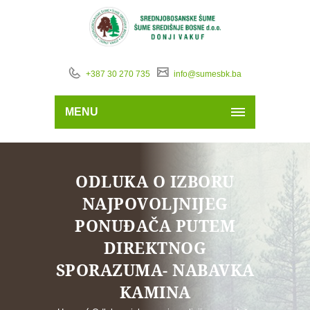
+387 30 270 735
info@sumesbk.ba
MENU
ODLUKA O IZBORU
NAJPOVOLJNIJEG
PONUĐAČA PUTEM
DIREKTNOG
SPORAZUMA- NABAVKA
KAMINA