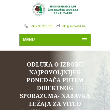
+387 30 270 735
info@sumesbk.ba
MENU
ODLUKA O IZBORU
NAJPOVOLJNIJEG
PONUĐAČA PUTEM
DIREKTNOG
SPORAZUMA- NABAVKA
LEŽAJA ZA VITLO