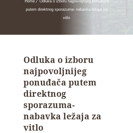
Home
Odluka o izboru najpovoljnijeg ponuđača
putem direktnog sporazuma- nabavka ležaja za
vitlo
Odluka o izboru
najpovoljnijeg
ponuđača putem
direktnog
sporazuma-
nabavka ležaja za
vitlo