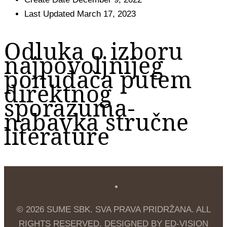
Last Updated
March 17, 2023
Odluka o izboru
najpovoljnijeg
ponuđača putem
direktnog
sporazuma-
nabavka stručne
literature
© 2026 SUME SBK. SVA PRAVA PRIDRŽANA. ALL
RIGHTS RESERVED. DESIGNED BY ED-VISION