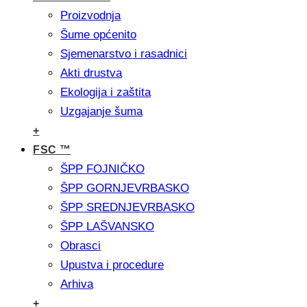
Proizvodnja
Šume općenito
Sjemenarstvo i rasadnici
Akti drustva
Ekologija i zaštita
Uzgajanje šuma
+
FSC ™
ŠPP FOJNIČKO
ŠPP GORNJEVRBASKO
ŠPP SREDNJEVRBASKO
ŠPP LAŠVANSKO
Obrasci
Upustva i procedure
Arhiva
+