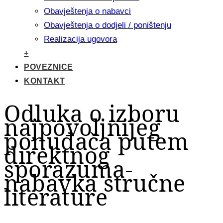
Obavještenja o nabavci
Obavještenja o dodjeli / poništenju
Realizacija ugovora
+
POVEZNICE
KONTAKT
Odluka o izboru
najpovoljnijeg
ponuđača putem
direktnog
sporazuma-
nabavka stručne
literature