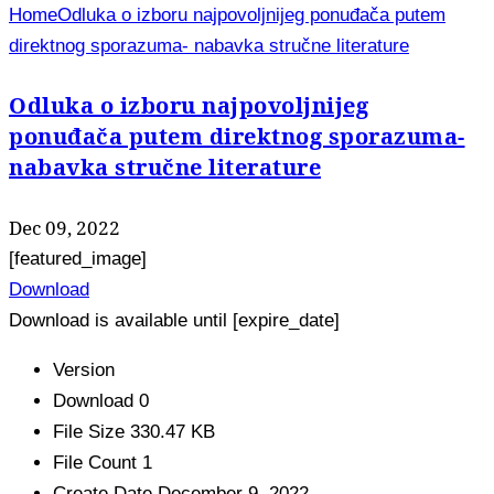
Home
Odluka o izboru najpovoljnijeg ponuđača putem
direktnog sporazuma- nabavka stručne literature
Odluka o izboru najpovoljnijeg
ponuđača putem direktnog sporazuma-
nabavka stručne literature
Dec 09, 2022
[featured_image]
Download
Download is available until [expire_date]
Version
Download
0
File Size
330.47 KB
File Count
1
Create Date
December 9, 2022