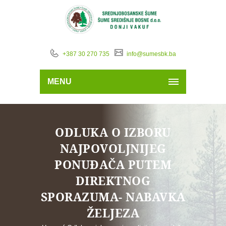
+387 30 270 735
info@sumesbk.ba
MENU
ODLUKA O IZBORU
NAJPOVOLJNIJEG
PONUĐAČA PUTEM
DIREKTNOG
SPORAZUMA- NABAVKA
ŽELJEZA