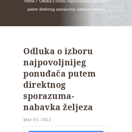
Home
Odluka o izboru najpovoljnijeg ponuđača
putem direktnog sporazuma- nabavka željeza
Odluka o izboru
najpovoljnijeg
ponuđača putem
direktnog
sporazuma-
nabavka željeza
Mar 07, 2022