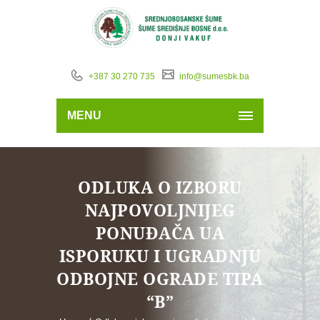
+387 30 270 735
info@sumesbk.ba
MENU
ODLUKA O IZBORU
NAJPOVOLJNIJEG
PONUĐAČA UA
ISPORUKU I UGRADNJU
ODBOJNE OGRADE TIPA
“B”