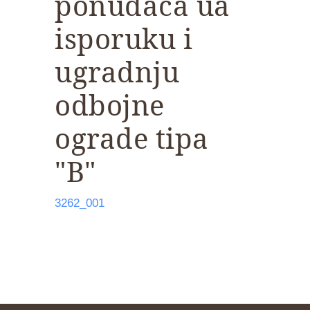
ponuđača ua
isporuku i
ugradnju
odbojne
ograde tipa
"B"
3262_001