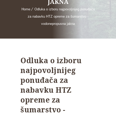
JAKNA
Home
Odluka o izboru najpovoljnijeg ponuđača
za nabavku HTZ opreme za šumarstvo -
vodonepropusna jakna
Odluka o izboru
najpovoljnijeg
ponuđača za
nabavku HTZ
opreme za
šumarstvo -