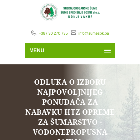
+387 30 270 735
info@sumesbk.ba
MENU
ODLUKA O IZBORU
NAJPOVOLJNIJEG
PONUĐAČA ZA
NABAVKU HTZ OPREME
ZA ŠUMARSTVO -
VODONEPROPUSNA