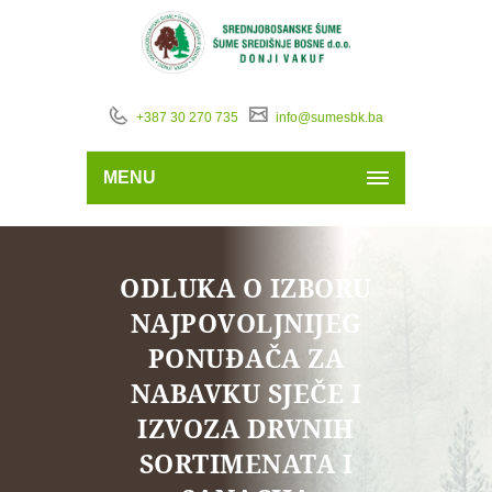
+387 30 270 735
info@sumesbk.ba
MENU
ODLUKA O IZBORU
NAJPOVOLJNIJEG
PONUĐAČA ZA
NABAVKU SJEČE I
IZVOZA DRVNIH
SORTIMENATA I