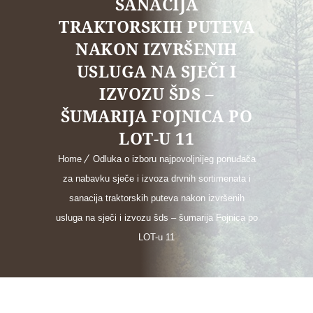
SANACIJA
TRAKTORSKIH PUTEVA
NAKON IZVRŠENIH
USLUGA NA SJEČI I
IZVOZU ŠDS –
ŠUMARIJA FOJNICA PO
LOT-U 11
Home
Odluka o izboru najpovoljnijeg ponuđača
za nabavku sječe i izvoza drvnih sortimenata i
sanacija traktorskih puteva nakon izvršenih
usluga na sječi i izvozu šds – šumarija Fojnica po
LOT-u 11