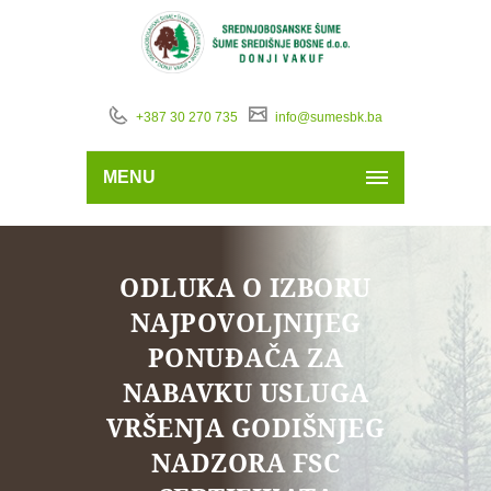
+387 30 270 735
info@sumesbk.ba
MENU
ODLUKA O IZBORU
NAJPOVOLJNIJEG
PONUĐAČA ZA
NABAVKU USLUGA
VRŠENJA GODIŠNJEG
NADZORA FSC