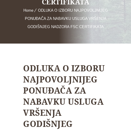
CERTIFIKATA
Home
ODLUKA O IZBORU NAJPOVOLJNIJEG
PONUĐAČA ZA NABAVKU USLUGA VRŠENJA
GODIŠNJEG NADZORA FSC CERTIFIKATA
ODLUKA O IZBORU
NAJPOVOLJNIJEG
PONUĐAČA ZA
NABAVKU USLUGA
VRŠENJA
GODIŠNJEG