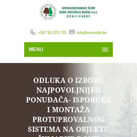
+387 30 270 735
info@sumesbk.ba
MENU
ODLUKA O IZBORU
NAJPOVOLJNIJEG
PONUĐAČA- ISPORUKA
I MONTAŽA
PROTUPROVALNOG
SISTEMA NA OBJEKTU