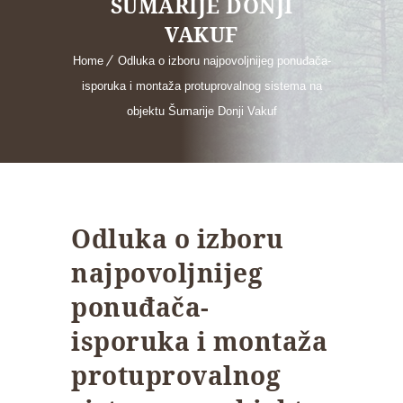
ŠUMARIJE DONJI
VAKUF
Home
Odluka o izboru najpovoljnijeg ponuđača-
isporuka i montaža protuprovalnog sistema na
objektu Šumarije Donji Vakuf
Odluka o izboru
najpovoljnijeg
ponuđača-
isporuka i montaža
protuprovalnog