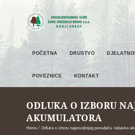
POČETNA
DRUSTVO
DJELATNO
POVEZNICE
KONTAKT
ODLUKA O IZBORU NA
AKUMULATORA
Home
Odluka o izboru najpovoljnijeg ponuđača- nabavka ak