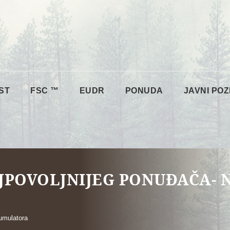
ST
FSC ™
EUDR
PONUDA
JAVNI POZ
JPOVOLJNIJEG PONUĐAČA- 
umulatora