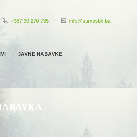
+387 30 270 735
info@sumesbk.ba
IVI
JAVNE NABAVKE
NABAVKA