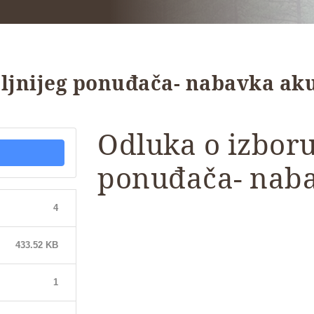
oljnijeg ponuđača- nabavka a
Odluka o izboru
ponuđača- nab
4
433.52 KB
1