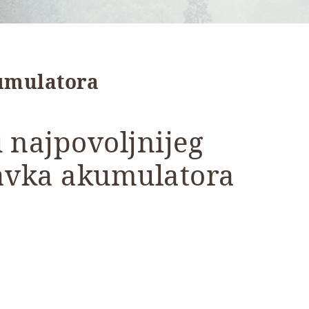
kumulatora
 najpovoljnijeg
avka akumulatora