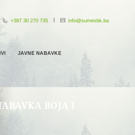
+387 30 270 735
info@sumesbk.ba
IVI
JAVNE NABAVKE
ABAVKA BOJA I