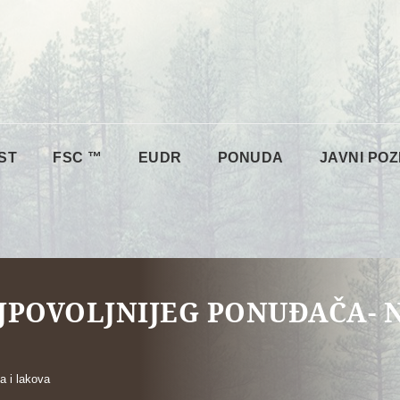
ST
FSC ™
EUDR
PONUDA
JAVNI POZ
JPOVOLJNIJEG PONUĐAČA- N
a i lakova